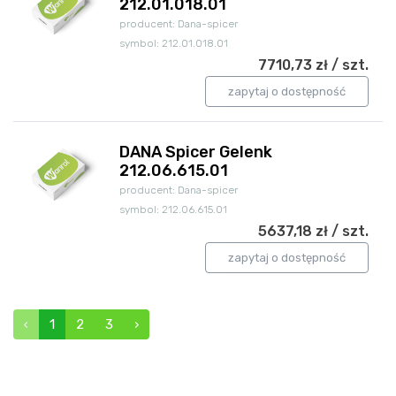
212.01.018.01
producent: Dana-spicer
symbol: 212.01.018.01
7710,73 zł / szt.
zapytaj o dostępność
DANA Spicer Gelenk
212.06.615.01
producent: Dana-spicer
symbol: 212.06.615.01
5637,18 zł / szt.
zapytaj o dostępność
‹
1
2
3
›