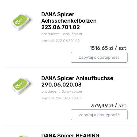
DANA Spicer
Achsschenkelbolzen
223.06.701.02
producent: Dana-spicer
symbol: 223.06.701.02
1516,65 zł / szt.
zapytaj o dostępność
DANA Spicer Anlaufbuchse
290.06.020.03
producent: Dana-spicer
symbol: 290.06.020.03
379,49 zł / szt.
zapytaj o dostępność
DANA Spicer BEARING