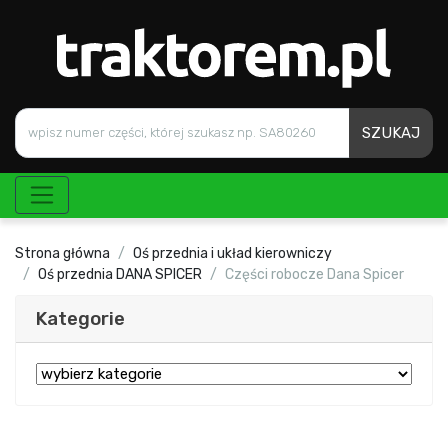
SZUKAJ
Strona główna
Oś przednia i układ kierowniczy
Oś przednia DANA SPICER
Części robocze Dana Spicer
Kategorie