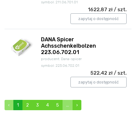
symbol: 211.06.701.01
1622,87 zł / szt.
zapytaj o dostępność
DANA Spicer
Achsschenkelbolzen
223.06.702.01
producent: Dana-spicer
symbol: 223.06.702.01
522,42 zł / szt.
zapytaj o dostępność
‹
1
2
3
4
5
...
›