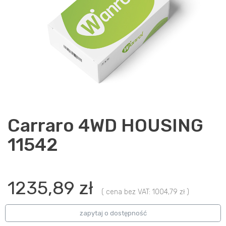
Carraro 4WD HOUSING
11542
1235,89 zł
( cena bez VAT: 1004,79 zł )
zapytaj o dostępność