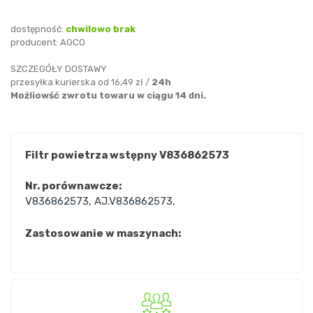
dostępność:
chwilowo brak
producent:
AGCO
SZCZEGÓŁY DOSTAWY
przesyłka kurierska od 16,49 zł /
24h
Możliowść zwrotu towaru w ciągu 14 dni.
Filtr powietrza wstępny V836862573
Nr. porównawcze:
V836862573
,
AJ.V836862573
,
Zastosowanie w maszynach: