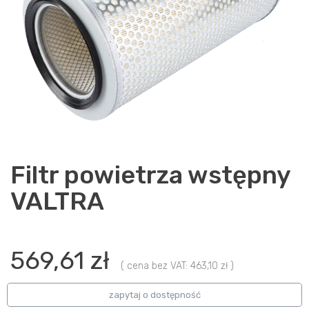
Filtr powietrza wstępny
VALTRA
569,61 zł
( cena bez VAT: 463,10 zł )
zapytaj o dostępność