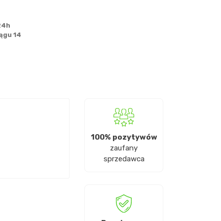
24h
ągu 14
100% pozytywów
zaufany
sprzedawca