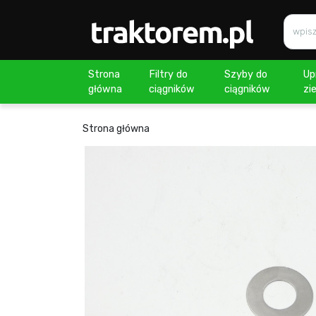
Strona
Filtry do
Szyby do
Up
główna
ciągników
ciągników
zi
Strona główna