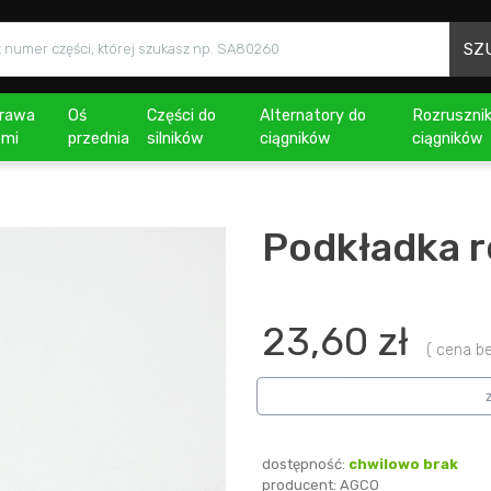
SZ
rawa
Oś
Części do
Alternatory do
Rozrusznik
emi
przednia
silników
ciągników
ciągników
Podkładka 
23,60 zł
( cena bez 
dostępność:
chwilowo brak
producent:
AGCO