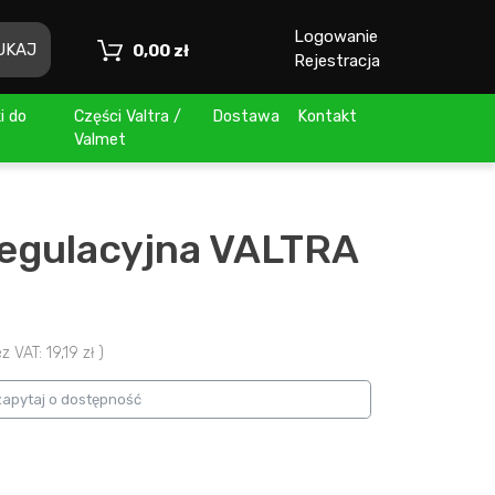
Logowanie
UKAJ
Toggle Dropdown
0,00 zł
Rejestracja
i do
Części Valtra /
Dostawa
Kontakt
Valmet
regulacyjna VALTRA
VAT: 19,19 zł )
zapytaj o dostępność