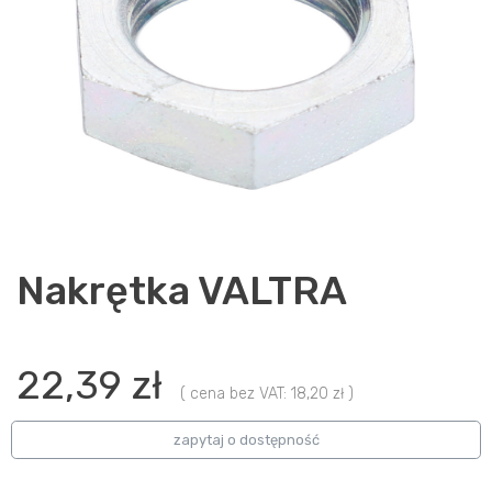
Nakrętka VALTRA
22,39 zł
( cena bez VAT: 18,20 zł )
zapytaj o dostępność