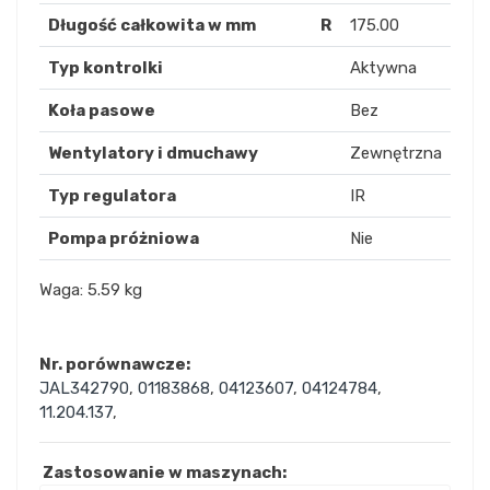
Długość całkowita w mm
R
175.00
Typ kontrolki
Aktywna
Koła pasowe
Bez
Wentylatory i dmuchawy
Zewnętrzna
Typ regulatora
IR
Pompa próżniowa
Nie
Waga: 5.59 kg
Nr. porównawcze:
JAL342790
,
01183868
,
04123607
,
04124784
,
11.204.137
,
Zastosowanie w maszynach: