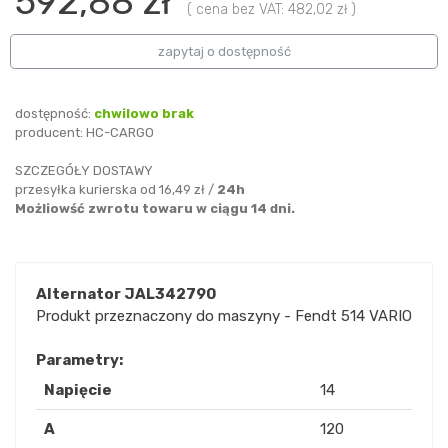
592,88 zł
( cena bez VAT: 482,02 zł )
zapytaj o dostępność
dostępność:
chwilowo brak
producent:
HC-CARGO
SZCZEGÓŁY DOSTAWY
przesyłka kurierska od 16,49 zł /
24h
Możliowść zwrotu towaru w ciągu 14 dni.
Alternator JAL342790
Produkt przeznaczony do maszyny - Fendt 514 VARIO
Parametry:
Napięcie
14
A
120