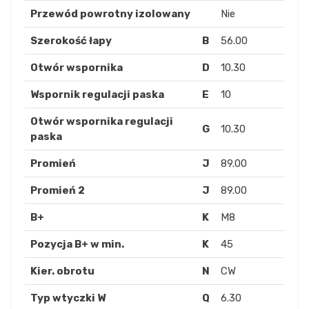
Przewód powrotny izolowany
Nie
Szerokość łapy
B
56.00
Otwór wspornika
D
10.30
Wspornik regulacji paska
E
10
Otwór wspornika regulacji
G
10.30
paska
Promień
J
89.00
Promień 2
J
89.00
B+
K
M8
Pozycja B+ w min.
K
45
Kier. obrotu
N
CW
Typ wtyczki W
Q
6.30