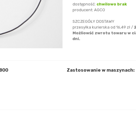
dostępność:
chwilowo brak
producent:
AGCO
SZCZEGÓŁY DOSTAWY
przesyłka kurierska od 16,49 zł /
Możliowść zwrotu towaru w ci
dni.
2800
Zastosowanie w maszynach: