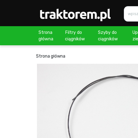
Strona
Filtry do
Szyby do
Up
główna
ciągników
ciągników
zi
Strona główna