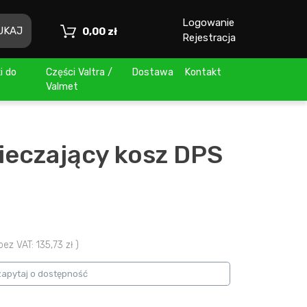
Logowanie
UKAJ
Toggle Dropdown
0,00 zł
Rejestracja
i do
Części Valtra /
Dostawa
Kontakt
Valmet
ieczający kosz DPS
z VAT: 135,73 zł )
zapytaj o dostępność