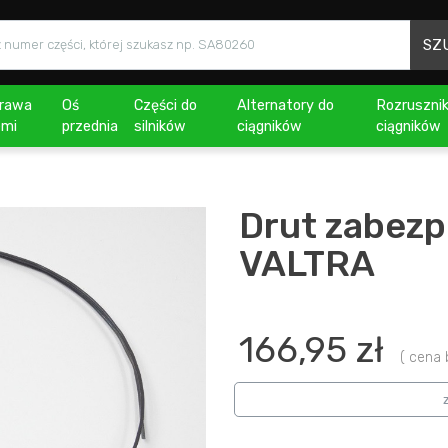
SZ
rawa
Oś
Części do
Alternatory do
Rozrusznik
emi
przednia
silników
ciągników
ciągników
Drut zabezp
VALTRA
166,95 zł
( cena be