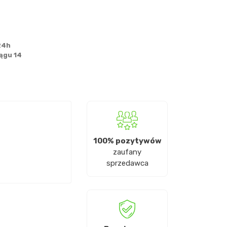
24h
ągu 14
100% pozytywów
zaufany
sprzedawca