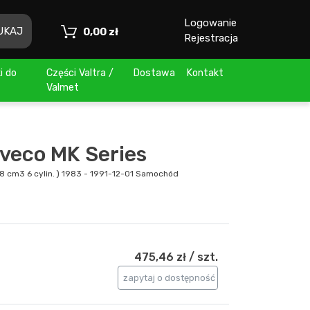
Logowanie
UKAJ
Toggle Dropdown
0,00 zł
Rejestracja
i do
Części Valtra /
Dostawa
Kontakt
Valmet
Iveco MK Series
128 cm3 6 cylin. ) 1983 - 1991-12-01 Samochód
s
475,46 zł / szt.
zapytaj o dostępność