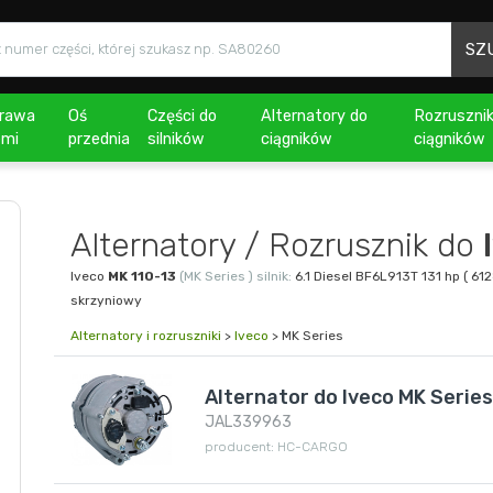
SZ
rawa
Oś
Części do
Alternatory do
Rozrusznik
emi
przednia
silników
ciągników
ciągników
Alternatory / Rozrusznik do
Iveco
MK 110-13
(MK Series )
silnik:
6.1 Diesel BF6L913T 131 hp ( 6
skrzyniowy
Alternatory i rozruszniki
>
Iveco
> MK Series
Alternator do Iveco MK Serie
JAL339963
producent: HC-CARGO