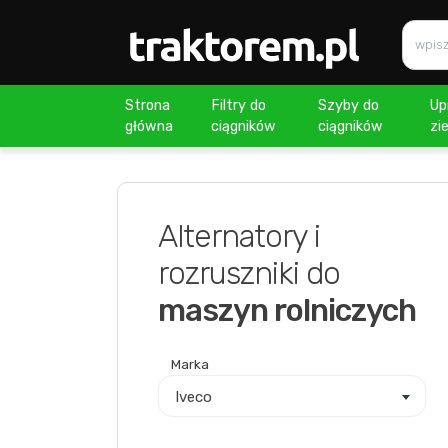
Strona
Filtry do
Szyby do
Up
główna
ciągników
ciągników
zi
Alternatory i
rozruszniki do
maszyn rolniczych
Marka
Iveco