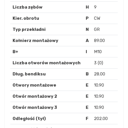
Liczba zębów
H
9
Kier. obrotu
P
CW
Typ przekładni
N
GR
Kołnierz montażowy
A
89.00
B+
I
M10
Liczba otworów montażowych
3 (0)
Dług. bendiksu
B
28.00
Otwory montażowe
E
10.90
Otwór montażowy 2
E
10.90
Otwór montażowy 3
E
10.90
Odległość (tył)
F
202.00