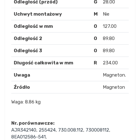
Odległość (przód)
G
28.00
Uchwyt montażowy
M
Nie
Odległość w mm
O
127.00
Odległość 2
O
89.80
Odległość 3
O
89.80
Długość całkowita w mm
R
234.00
Uwaga
Magneton.
Źródło
Magneton
Waga: 8.86 kg
Nr. porównawcze:
AJR342140
,
255424
,
730.008.112
,
730008112
,
8EA012586-541
,