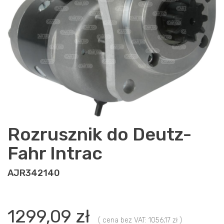
Rozrusznik do Deutz-
Fahr Intrac
AJR342140
1299,09 zł
( cena bez VAT: 1056,17 zł )